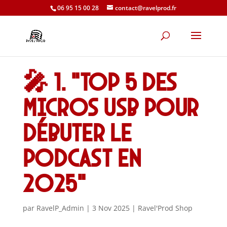
06 95 15 00 28
contact@ravelprod.fr
🎤 1. “Top 5 des
micros USB pour
débuter le
podcast en
2025”
par
RavelP_Admin
|
3 Nov 2025
|
Ravel'Prod Shop