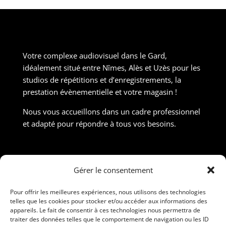
Votre complexe audiovisuel dans le Gard,
idéalement situé entre Nîmes, Alès et Uzès pour les
studios de répétitions et d’enregistrements, la
prestation évènementielle et votre magasin !
Nous vous accueillons dans un cadre professionnel
et adapté pour répondre à tous vos besoins.
Contact
Gérer le consentement
190 Rue Nicolas Martin, ZAC Carrière Veille, 30190
Saint-Chaptes
Pour offrir les meilleures expériences, nous utilisons des technologies
telles que les cookies pour stocker et/ou accéder aux informations des
06 95 15 00 28 / 09 86 56 91 26
appareils. Le fait de consentir à ces technologies nous permettra de
traiter des données telles que le comportement de navigation ou les ID
contact@ravelprod.fr