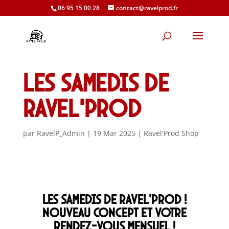
06 95 15 00 28
contact@ravelprod.fr
Les samedis de
Ravel’Prod
par
RavelP_Admin
|
19 Mar 2025
|
Ravel'Prod Shop
Les samedis de Ravel’Prod !
nouveau concept et votre
rendez-vous mensuel !