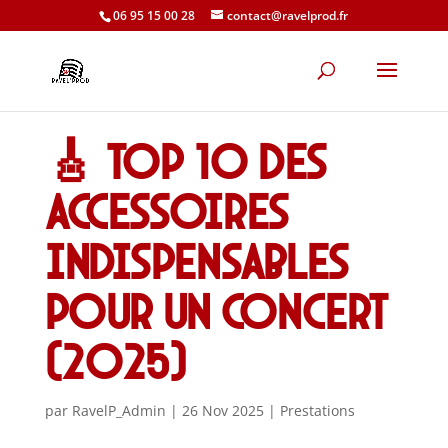
06 95 15 00 28
contact@ravelprod.fr
🎸 Top 10 des
accessoires
indispensables
pour un concert
(2025)
par
RavelP_Admin
|
26 Nov 2025
|
Prestations