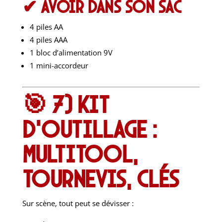
✔ Avoir dans son sac
4 piles AA
4 piles AAA
1 bloc d’alimentation 9V
1 mini-accordeur
🎯 7) Kit
d’outillage :
multitool,
tournevis, clés
Sur scène, tout peut se dévisser :