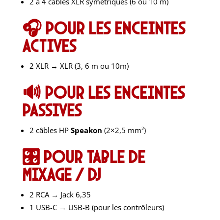
2 à 4 câbles XLR symétriques (6 ou 10 m)
🎧 Pour les enceintes
actives
2 XLR → XLR (3, 6 m ou 10m)
🔊 Pour les enceintes
passives
2 câbles HP
Speakon
(2×2,5 mm²)
🎛️ Pour table de
mixage / DJ
2 RCA → Jack 6,35
1 USB-C → USB-B (pour les contrôleurs)