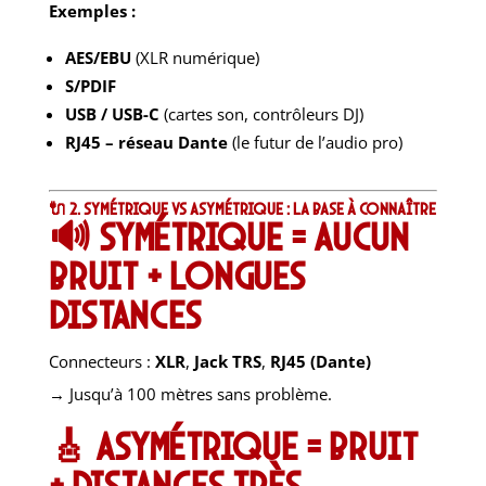
Exemples :
AES/EBU
(XLR numérique)
S/PDIF
USB / USB-C
(cartes son, contrôleurs DJ)
RJ45 – réseau Dante
(le futur de l’audio pro)
🔌 2. Symétrique vs asymétrique : la base à connaître
🔊 Symétrique = aucun
bruit + longues
distances
Connecteurs :
XLR
,
Jack TRS
,
RJ45 (Dante)
→ Jusqu’à 100 mètres sans problème.
🎸 Asymétrique = bruit
+ distances très