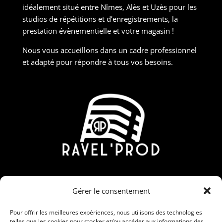
idéalement situé entre Nîmes, Alès et Uzès pour les
studios de répétitions et d’enregistrements, la
prestation évènementielle et votre magasin !
Nous vous accueillons dans un cadre professionnel
et adapté pour répondre à tous vos besoins.
Contact
Gérer le consentement
190 Rue Nicolas Martin, ZAC Carrière Veille, 30190
Saint-Chaptes
Pour offrir les meilleures expériences, nous utilisons des technologies
telles que les cookies pour stocker et/ou accéder aux informations des