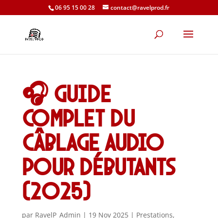
06 95 15 00 28
contact@ravelprod.fr
🎧 Guide
complet du
câblage audio
pour débutants
(2025)
par
RavelP_Admin
|
19 Nov 2025
|
Prestations
,