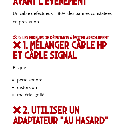
AVANT l’événement
Un câble défectueux = 80% des pannes constatées
en prestation.
🛠️ 5. Les erreurs de débutants à éviter absolument
❌ 1. Mélanger câble HP
et câble signal
Risque :
perte sonore
distorsion
matériel grillé
❌ 2. Utiliser un
adaptateur “au hasard”