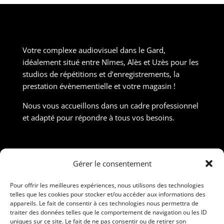
Votre complexe audiovisuel dans le Gard,
idéalement situé entre Nîmes, Alès et Uzès pour les
studios de répétitions et d’enregistrements, la
prestation évènementielle et votre magasin !
Nous vous accueillons dans un cadre professionnel
et adapté pour répondre à tous vos besoins.
Contact
Gérer le consentement
190 Rue Nicolas Martin, ZAC Carrière Veille, 30190
Saint-Chaptes
Pour offrir les meilleures expériences, nous utilisons des technologies
telles que les cookies pour stocker et/ou accéder aux informations des
06 95 15 00 28 / 09 86 56 91 26
appareils. Le fait de consentir à ces technologies nous permettra de
traiter des données telles que le comportement de navigation ou les ID
contact@ravelprod.fr
uniques sur ce site. Le fait de ne pas consentir ou de retirer son