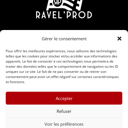
Contact
Gérer le consentement
190 Rue Nicolas Martin, ZAC Carrière Veille, 30190
Saint-Chaptes
Pour offrir les meilleures expériences, nous utilisons des technologies
telles que les cookies pour stocker et/ou accéder aux informations des
06 95 15 00 28 / 09 86 56 91 26
appareils. Le fait de consentir à ces technologies nous permettra de
traiter des données telles que le comportement de navigation ou les ID
contact@ravelprod.fr
uniques sur ce site. Le fait de ne pas consentir ou de retirer son
consentement peut avoir un effet négatif sur certaines caractéristiques
et fonctions.
Accepter
Refuser
Voir les préférences