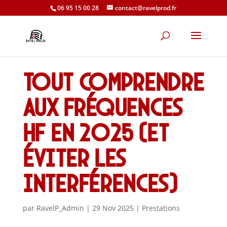
06 95 15 00 28
contact@ravelprod.fr
Tout comprendre
aux fréquences
HF en 2025 (et
éviter les
interférences)
par
RavelP_Admin
|
29 Nov 2025
|
Prestations