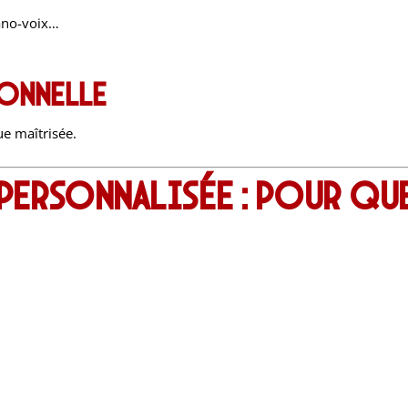
iano-voix…
ionnelle
e maîtrisée.
 personnalisée : pour que