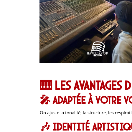
🎹 Les avantages 
🎤 Adaptée à votre v
On ajuste la tonalité, la structure, les respira
🎶 Identité artistiq