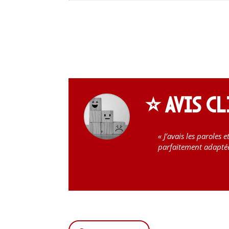
⭐ Avis cl
« J’avais les parole
parfaitement adaptée 