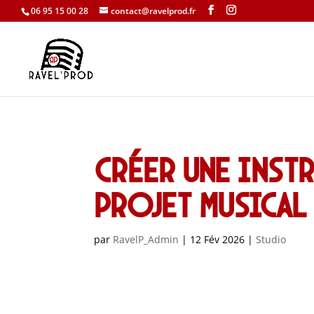
06 95 15 00 28
contact@ravelprod.fr
Créer une instr
projet musical
par
RavelP_Admin
|
12 Fév 2026
|
Studio