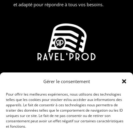
et adapté pour répondre à tous vos besoins.
Contact
Gérer le consentement
190 Rue Nicolas Martin, ZAC Carrière Veille, 30190
Saint-Chaptes
Pour offrir les meilleures expériences, nous utilisons des technologies
telles que les cookies pour stocker et/ou accéder aux informations des
06 95 15 00 28 / 09 86 56 91 26
appareils. Le fait de consentir à ces technologies nous permettra de
traiter des données telles que le comportement de navigation ou les ID
contact@ravelprod.fr
uniques sur ce site. Le fait de ne pas consentir ou de retirer son
consentement peut avoir un effet négatif sur certaines caractéristiques
et fonctions.