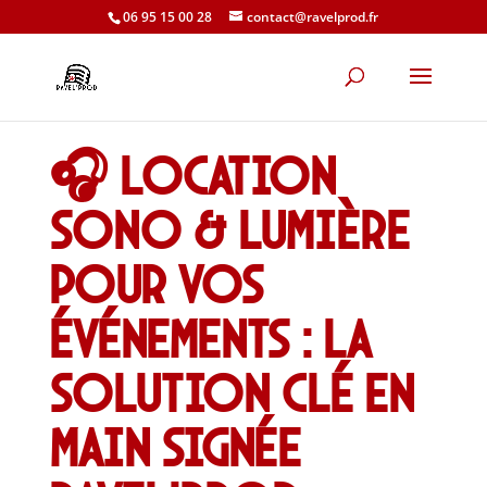
06 95 15 00 28
contact@ravelprod.fr
🎧 Location
sono & lumière
pour vos
événements : la
solution clé en
main signée