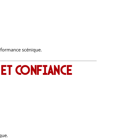
erformance scénique.
 et confiance
que.