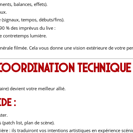
ents, balances, effets).
aux.
 (signaux, tempos, débuts/fins).
90 % des imprévus du live :
de contretemps lumière.
énérale filmée. Cela vous donne une vision extérieure de votre p
 : coordination technique
ire) devient votre meilleur allié.
de :
ster.
patch list, plan de scène).
ère : ils traduiront vos intentions artistiques en expérience scéni