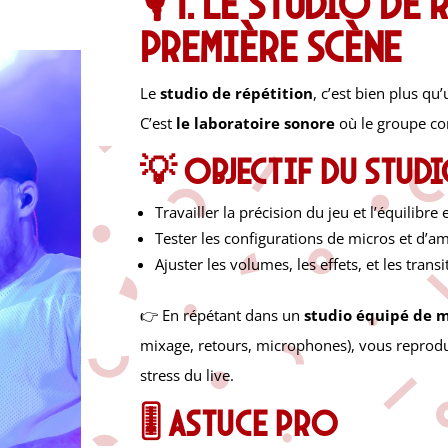
🎙️ 1. Le studio de
première scène
Le
studio de répétition
, c’est bien plus qu
C’est
le laboratoire sonore
où le groupe con
💡 Objectif du stud
Travailler la précision du jeu et l’équilibre
Tester les configurations de micros et d’am
Ajuster les volumes, les effets, et les trans
👉 En répétant dans un
studio équipé de m
mixage, retours, microphones), vous reprodui
stress du live.
🎚️ Astuce pro