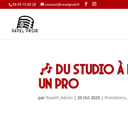
06 95 15 00 28
contact@ravelprod.fr
🎶 Du studio à 
un pro
par
RavelP_Admin
|
20 Oct 2025
|
Prestations