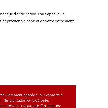
manque d’anticipation. Faire appel à un
ssiez profiter pleinement de votre événement.
ticulièrement apprécié leur capacité à
, l’implantation et le déroulé.
 vraie présence rassurante. On sent une