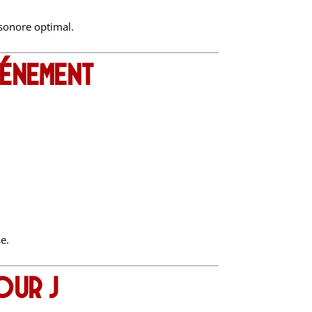
 sonore optimal.
vénement
e.
our J