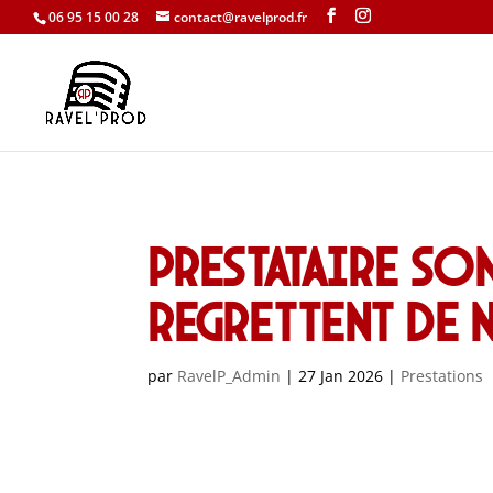
06 95 15 00 28
contact@ravelprod.fr
Prestataire son
regrettent de n
par
RavelP_Admin
|
27 Jan 2026
|
Prestations