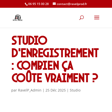
06 95 15 00 28
contact@ravelprod.fr
Studio
d’enregistrement
: combien ça
coûte vraiment ?
par
RavelP_Admin
|
25 Déc 2025
|
Studio