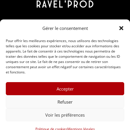
Contact
Gérer le consentement
190 Rue Nicolas Martin, ZAC Carrière Veille, 30190
Saint-Chaptes
Pour offrir les meilleures expériences, nous utilisons des technologies
telles que les cookies pour stocker et/ou accéder aux informations des
06 95 15 00 28 / 09 86 56 91 26
appareils. Le fait de consentir à ces technologies nous permettra de
traiter des données telles que le comportement de navigation ou les ID
contact@ravelprod.fr
uniques sur ce site. Le fait de ne pas consentir ou de retirer son
consentement peut avoir un effet négatif sur certaines caractéristiques
et fonctions.
Accepter
Refuser
Voir les préférences
Ravel’Prod © 2024 •
Mentions légales
Politique de cookies
Mentions légales