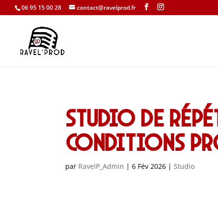
06 95 15 00 28
contact@ravelprod.fr
Studio de répét
conditions pr
par
RavelP_Admin
|
6 Fév 2026
|
Studio