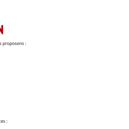
n
us proposons :
es :