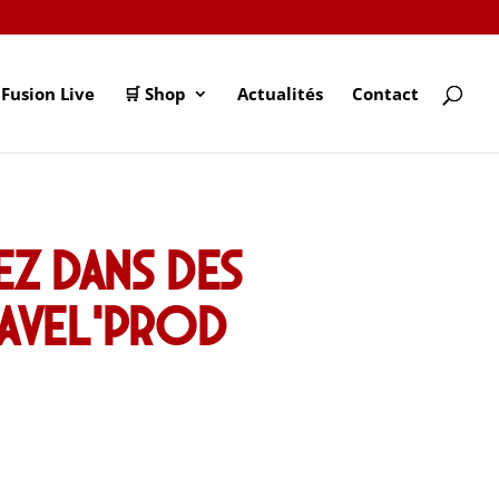
Fusion Live
🛒 Shop
Actualités
Contact
ez dans des
Ravel’Prod