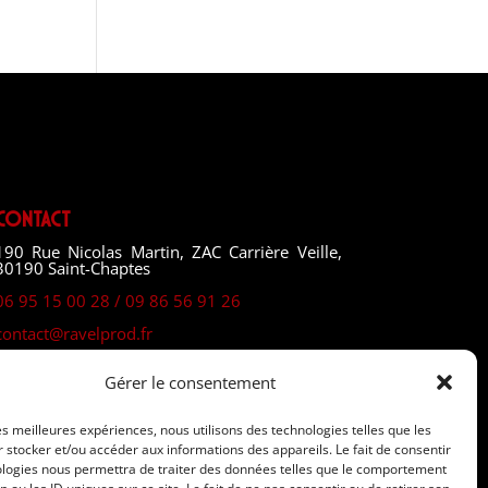
Contact
190 Rue Nicolas Martin, ZAC Carrière Veille,
30190 Saint-Chaptes
06 95 15 00 28 / 09 86 56 91 26
contact@ravelprod.fr
Gérer le consentement
les meilleures expériences, nous utilisons des technologies telles que les
 stocker et/ou accéder aux informations des appareils. Le fait de consentir
ologies nous permettra de traiter des données telles que le comportement