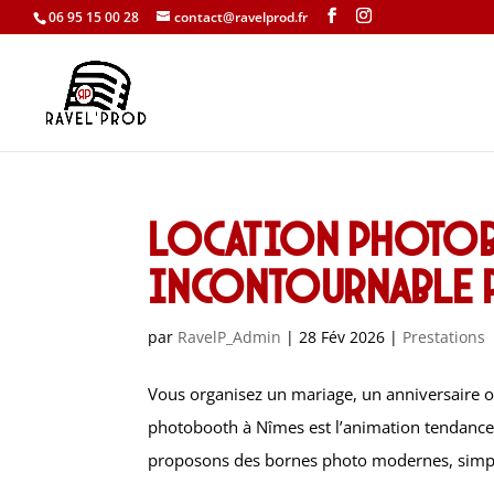
06 95 15 00 28
contact@ravelprod.fr
Location photobo
incontournable p
par
RavelP_Admin
|
28 Fév 2026
|
Prestations
Vous organisez un mariage, un anniversaire o
photobooth à Nîmes est l’animation tendance 
proposons des bornes photo modernes, simpl