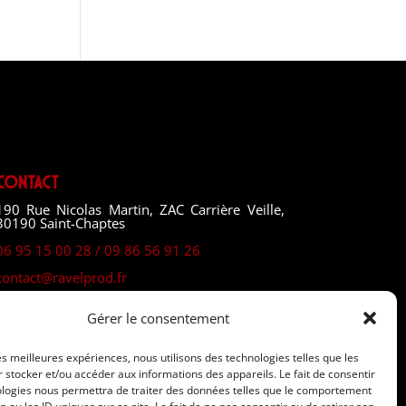
Contact
190 Rue Nicolas Martin, ZAC Carrière Veille,
30190 Saint-Chaptes
06 95 15 00 28 / 09 86 56 91 26
contact@ravelprod.fr
Gérer le consentement
les meilleures expériences, nous utilisons des technologies telles que les
 stocker et/ou accéder aux informations des appareils. Le fait de consentir
ologies nous permettra de traiter des données telles que le comportement