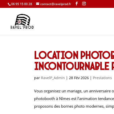
06 95 15 00 28
contact@ravelprod.fr
Location photobo
incontournable p
par
RavelP_Admin
|
28 Fév 2026
|
Prestations
Vous organisez un mariage, un anniversaire o
photobooth à Nîmes est l’animation tendance 
proposons des bornes photo modernes, simpl