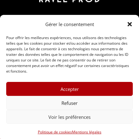
Contact
Gérer le consentement
190 Rue Nicolas Martin, ZAC Carrière Veille, 30190
Saint-Chaptes
Pour offrir les meilleures expériences, nous utilisons des technologies
telles que les cookies pour stocker et/ou accéder aux informations des
06 95 15 00 28 / 09 86 56 91 26
appareils. Le fait de consentir à ces technologies nous permettra de
traiter des données telles que le comportement de navigation ou les ID
contact@ravelprod.fr
uniques sur ce site. Le fait de ne pas consentir ou de retirer son
consentement peut avoir un effet négatif sur certaines caractéristiques
et fonctions.
Accepter
Refuser
Voir les préférences
Ravel’Prod © 2024 •
Mentions légales
Politique de cookies
Mentions légales