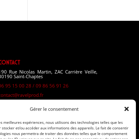
Contact
190 Rue Nicolas Martin, ZAC Carrière Veille,
30190 Saint-Chaptes
06 95 15 00 28 / 09 86 56 91 26
contact@ravelprod.fr
Gérer le consentement
les meilleures expériences, nous utilisons des technologies telles que les
 stocker et/ou accéder aux informations des appareils. Le fait de consentir
ologies nous permettra de traiter des données telles que le comportement