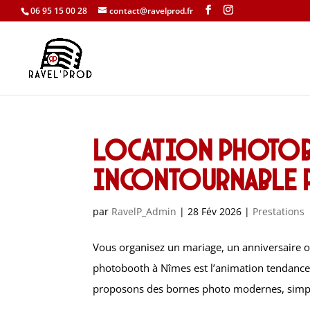
06 95 15 00 28
contact@ravelprod.fr
Location photobo
incontournable p
par
RavelP_Admin
|
28 Fév 2026
|
Prestations
Vous organisez un mariage, un anniversaire o
photobooth à Nîmes est l’animation tendance 
proposons des bornes photo modernes, simpl