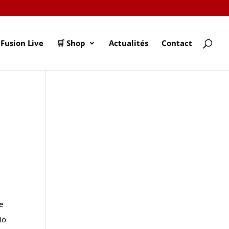
Fusion Live
🛒 Shop
Actualités
Contact
e
io