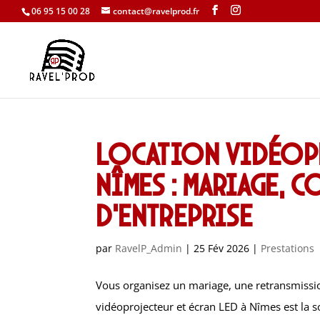
06 95 15 00 28
contact@ravelprod.fr
Location vidéopr
Nîmes : Mariage, 
d’entreprise
par
RavelP_Admin
|
25 Fév 2026
|
Prestations
Vous organisez un mariage, une retransmissi
vidéoprojecteur et écran LED à Nîmes est la s