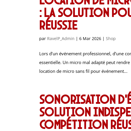
: la solution pou
réussie
par
RavelP_Admin
|
6 Mar 2026
|
Shop
Lors d’un événement professionnel, d’une conf
essentielle. Un micro mal adapté peut rendre un
location de micro sans fil pour événement...
Sonorisation d’é
solution indispe
compétition réu