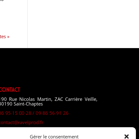
tes »
Contact
190 Rue Nicolas Martin, ZAC Carrière Veille,
30190 Saint-Chaptes
06 95 15 00 28 / 09 86 56 91 26
contact@ravelprod.fr
Gérer le consentement