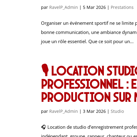
par
RavelP_Admin
|
5 Mar 2026
|
Prestations
Organiser un événement sportif ne se limite pa
bonne communication, une ambiance dynamique
joue un rôle essentiel. Que ce soit pour un...
🎙️ Location stud
professionnel : e
production sur 
par
RavelP_Admin
|
3 Mar 2026
|
Studio
🎧 Location de studio d’enregistrement profes
indépendant, groupe, rappeur, chanteur ou ent