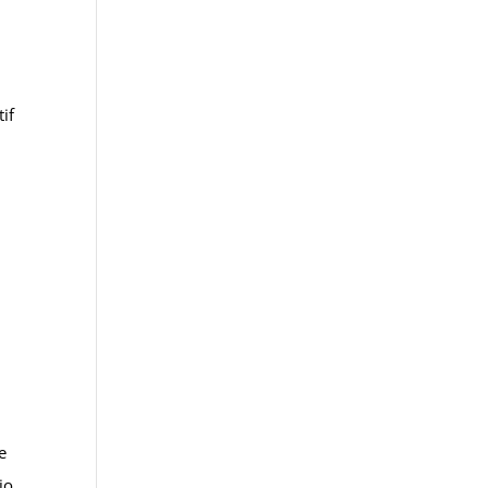
if
e
io