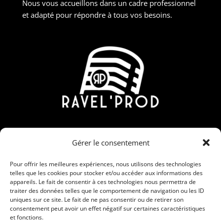
Nous vous accueillons dans un cadre professionnel
et adapté pour répondre à tous vos besoins.
Contact
Gérer le consentement
190 Rue Nicolas Martin, ZAC Carrière Veille, 30190
Saint-Chaptes
Pour offrir les meilleures expériences, nous utilisons des technologies
telles que les cookies pour stocker et/ou accéder aux informations des
06 95 15 00 28 / 09 86 56 91 26
appareils. Le fait de consentir à ces technologies nous permettra de
traiter des données telles que le comportement de navigation ou les ID
contact@ravelprod.fr
uniques sur ce site. Le fait de ne pas consentir ou de retirer son
consentement peut avoir un effet négatif sur certaines caractéristiques
et fonctions.