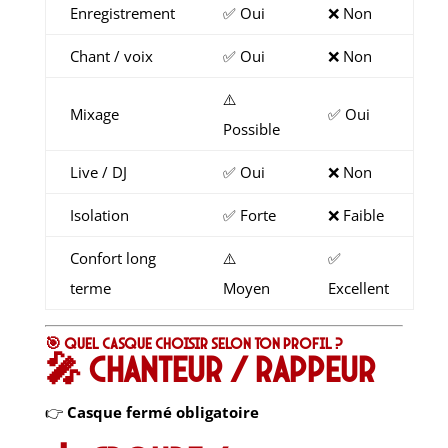
Enregistrement
✅ Oui
❌ Non
Chant / voix
✅ Oui
❌ Non
⚠️
Mixage
✅ Oui
Possible
Live / DJ
✅ Oui
❌ Non
Isolation
✅ Forte
❌ Faible
Confort long
⚠️
✅
terme
Moyen
Excellent
🎯 Quel casque choisir selon TON profil ?
🎤 Chanteur / rappeur
👉
Casque fermé obligatoire