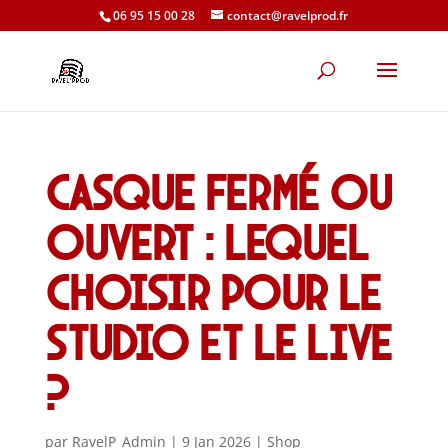
06 95 15 00 28
contact@ravelprod.fr
Casque fermé ou
ouvert : lequel
choisir pour le
studio et le live
?
par
RavelP_Admin
|
9 Jan 2026
|
Shop