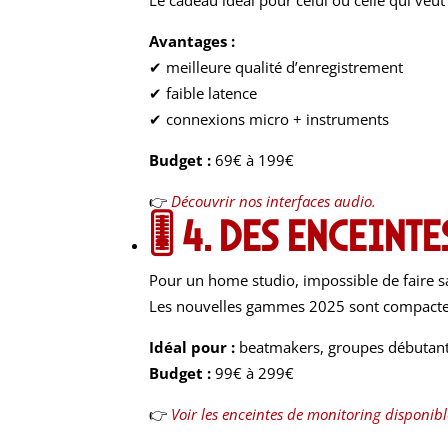
Le cadeau idéal pour celui ou celle qui veut
Avantages :
✔ meilleure qualité d’enregistrement
✔ faible latence
✔ connexions micro + instruments
Budget :
69€ à 199€
👉
Découvrir nos interfaces audio.
🎚
4. Des enceint
Pour un home studio, impossible de faire s
Les nouvelles gammes 2025 sont compactes
Idéal pour :
beatmakers, groupes débutant
Budget :
99€ à 299€
👉
Voir les enceintes de monitoring disponibl