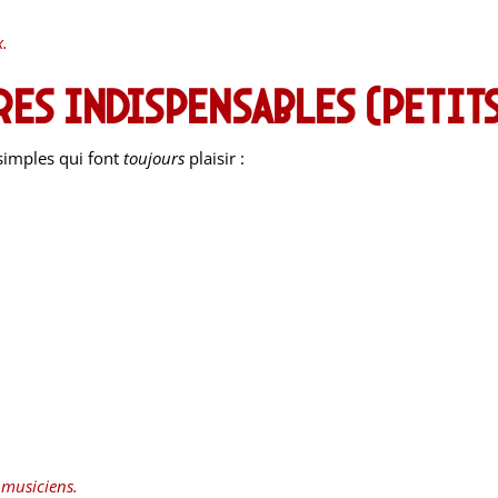
x.
res indispensables (petits
 simples qui font
toujours
plaisir :
s musiciens.