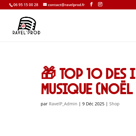
06 95 15 00 28
contact@ravelprod.fr
🎁 Top 10 des 
musique (Noël
par
RavelP_Admin
|
9 Déc 2025
|
Shop