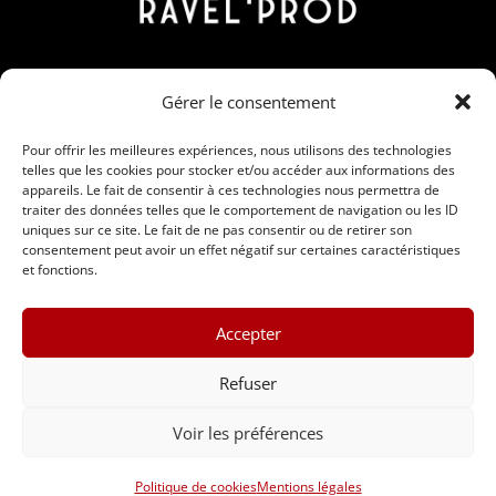
Contact
Gérer le consentement
190 Rue Nicolas Martin, ZAC Carrière Veille, 30190
Saint-Chaptes
Pour offrir les meilleures expériences, nous utilisons des technologies
telles que les cookies pour stocker et/ou accéder aux informations des
06 95 15 00 28 / 09 86 56 91 26
appareils. Le fait de consentir à ces technologies nous permettra de
traiter des données telles que le comportement de navigation ou les ID
contact@ravelprod.fr
uniques sur ce site. Le fait de ne pas consentir ou de retirer son
consentement peut avoir un effet négatif sur certaines caractéristiques
et fonctions.
Accepter
Refuser
Voir les préférences
Ravel’Prod © 2024 •
Mentions légales
Politique de cookies
Mentions légales