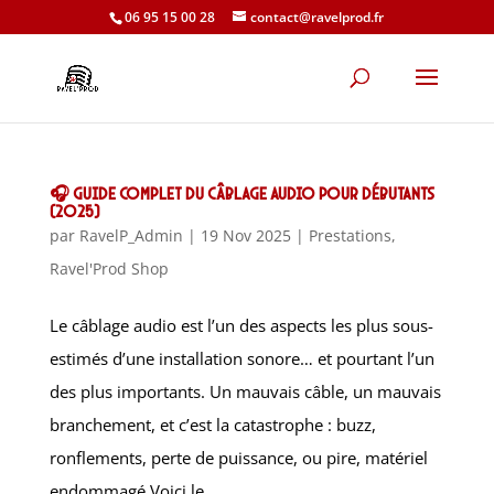
06 95 15 00 28
contact@ravelprod.fr
🎧 Guide complet du câblage audio pour débutants
(2025)
par
RavelP_Admin
|
19 Nov 2025
|
Prestations
,
Ravel'Prod Shop
Le câblage audio est l’un des aspects les plus sous-
estimés d’une installation sonore… et pourtant l’un
des plus importants. Un mauvais câble, un mauvais
branchement, et c’est la catastrophe : buzz,
ronflements, perte de puissance, ou pire, matériel
endommagé.Voici le...