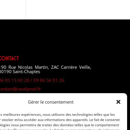
Contact
190 Rue Nicolas Martin, ZAC Carrière Veille,
30190 Saint-Chaptes
06 95 15 00 28 / 09 86 56 91 26
contact@ravelprod.fr
Gérer le consentement
les meilleures expériences, nous utilisons des technologies telles que les
 stocker et/ou accéder aux informations des appareils. Le fait de consentir
ologies nous permettra de traiter des données telles que le comportement